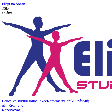
Přejít na obsah
20
let
s vámi
Lekce ve studiu
Online lekce
Reformery
Ceník
O nás
Můj
účet
Rezervovat
Rezervovat