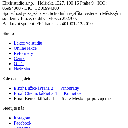
Elixír studio s.r.o. · Holšická 1327, 190 16 Praha 9 · IČO:
06994300 · DIČ: CZ06994300
Společnost je zapsána v Obchodním rejstříku vedeném Městským
soudem v Praze, oddíl C, vložka 292700.
Bankovní spojení: FIO banka - 2401901212/2010
Studio
Lekce ve studiu
Online lekce
Reformery
Ceník
O nás
Naše studia
Kde nás najdete
Elixír Lužická
Praha 2 — Vinohrady
Elixír Chemická
Praha 4 — Kunratice
Elixír Benedikt
Praha 1 — Staré Město
· připravujeme
Sledujte nás
Instagram
Facebook