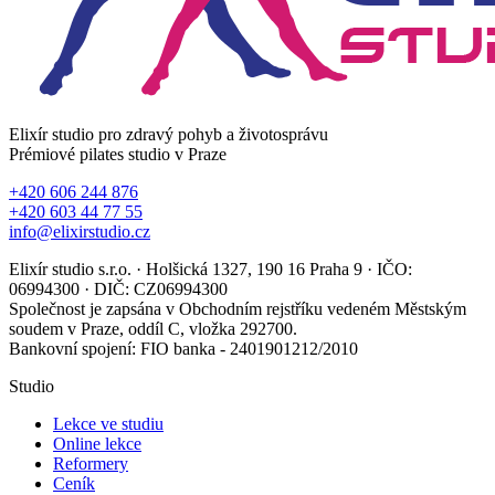
Elixír studio pro zdravý pohyb a životosprávu
Prémiové pilates studio v Praze
+420 606 244 876
+420 603 44 77 55
info@elixirstudio.cz
Elixír studio s.r.o. · Holšická 1327, 190 16 Praha 9 · IČO:
06994300 · DIČ: CZ06994300
Společnost je zapsána v Obchodním rejstříku vedeném Městským
soudem v Praze, oddíl C, vložka 292700.
Bankovní spojení: FIO banka - 2401901212/2010
Studio
Lekce ve studiu
Online lekce
Reformery
Ceník