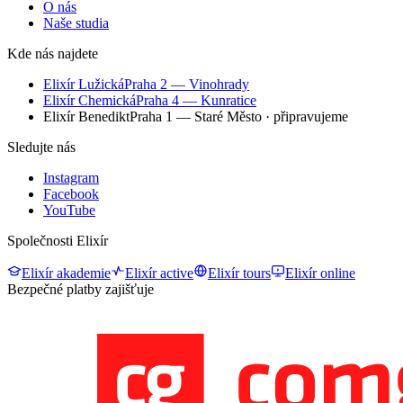
O nás
Naše studia
Kde nás najdete
Elixír Lužická
Praha 2 — Vinohrady
Elixír Chemická
Praha 4 — Kunratice
Elixír Benedikt
Praha 1 — Staré Město
· připravujeme
Sledujte nás
Instagram
Facebook
YouTube
Společnosti Elixír
Elixír akademie
Elixír active
Elixír tours
Elixír online
Bezpečné platby zajišťuje