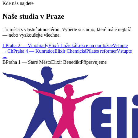
Kde nás najdete
Naše studia v Praze
Tři místa s vlastní atmosférou. Vyberte si studio, které máte nejblíž
— nebo vyzkoušejte všechna.
L
Praha 2 — Vinohrady
Elixír Lužická
Lekce na podložce
Vstupte
→
Ch
Praha 4 — Kunratice
Elixír Chemická
Pilates reformer
Vstupte
→
B
Praha 1 — Staré Město
Elixír Benedikt
Připravujeme