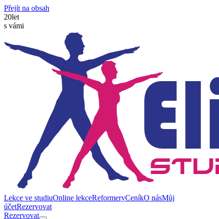
Přejít na obsah
20
let
s vámi
Lekce ve studiu
Online lekce
Reformery
Ceník
O nás
Můj
účet
Rezervovat
Rezervovat