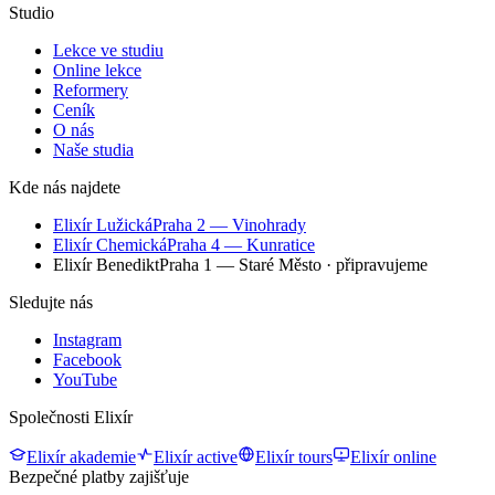
Studio
Lekce ve studiu
Online lekce
Reformery
Ceník
O nás
Naše studia
Kde nás najdete
Elixír Lužická
Praha 2 — Vinohrady
Elixír Chemická
Praha 4 — Kunratice
Elixír Benedikt
Praha 1 — Staré Město
· připravujeme
Sledujte nás
Instagram
Facebook
YouTube
Společnosti Elixír
Elixír akademie
Elixír active
Elixír tours
Elixír online
Bezpečné platby zajišťuje