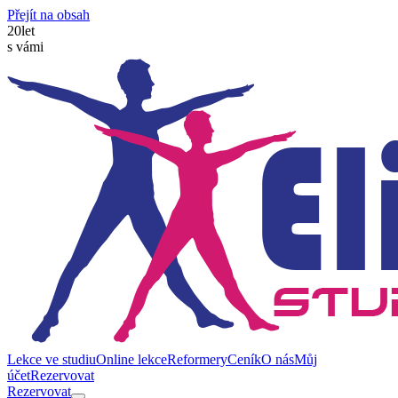
Přejít na obsah
20
let
s vámi
Lekce ve studiu
Online lekce
Reformery
Ceník
O nás
Můj
účet
Rezervovat
Rezervovat