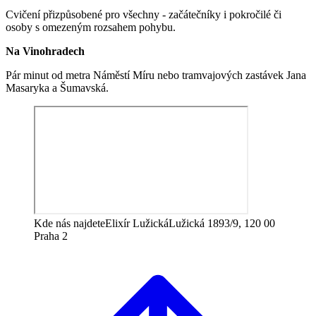
Cvičení přizpůsobené pro všechny - začátečníky i pokročilé či
osoby s omezeným rozsahem pohybu.
Na Vinohradech
Pár minut od metra Náměstí Míru nebo tramvajových zastávek Jana
Masaryka a Šumavská.
Kde nás najdete
Elixír Lužická
Lužická 1893/9, 120 00
Praha 2