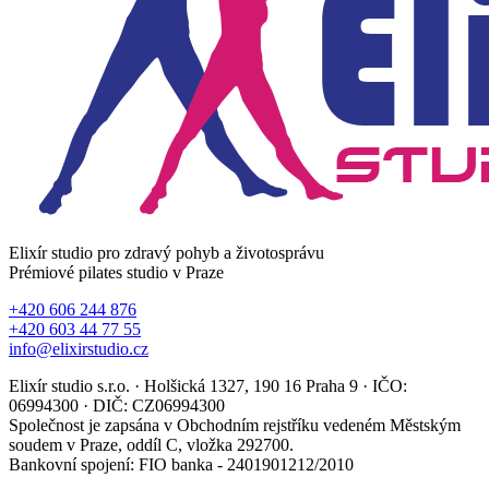
Elixír studio pro zdravý pohyb a životosprávu
Prémiové pilates studio v Praze
+420 606 244 876
+420 603 44 77 55
info@elixirstudio.cz
Elixír studio s.r.o. · Holšická 1327, 190 16 Praha 9 · IČO:
06994300 · DIČ: CZ06994300
Společnost je zapsána v Obchodním rejstříku vedeném Městským
soudem v Praze, oddíl C, vložka 292700.
Bankovní spojení: FIO banka - 2401901212/2010