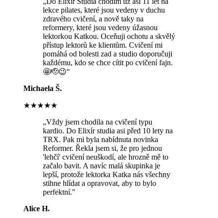
„
Do Elixír Studia chodím už asi 11 let na
lekce pilates, které jsou vedeny v duchu
zdravého cvičení, a nově taky na
reformery, které jsou vedeny úžasnou
lektorkou Katkou. Oceňuji ochotu a skvělý
přístup lektorů ke klientům. Cvičení mi
pomáhá od bolesti zad a studio doporučuji
každému, kdo se chce cítit po cvičení fajn.
🤩🫡😉
"
Michaela Š.
★★★★★
„
Vždy jsem chodila na cvičení typu
kardio. Do Elixír studia asi před 10 lety na
TRX. Pak mi byla nabídnuta novinka
Reformer. Řekla jsem si, že pro jednou
'lehčí' cvičení neuškodí, ale hrozně mě to
začalo bavit. A navíc malá skupinka je
lepší, protože lektorka Katka nás všechny
stihne hlídat a opravovat, aby to bylo
perfektní.
"
Alice H.