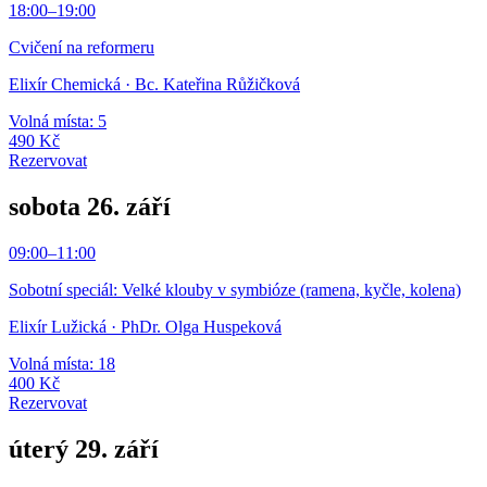
18:00
–
19:00
Cvičení na reformeru
Elixír Chemická
· Bc. Kateřina Růžičková
Volná místa: 5
490 Kč
Rezervovat
sobota 26. září
09:00
–
11:00
Sobotní speciál: Velké klouby v symbióze (ramena, kyčle, kolena)
Elixír Lužická
· PhDr. Olga Huspeková
Volná místa: 18
400 Kč
Rezervovat
úterý 29. září