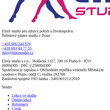
Elixír studio pro zdravý pohyb a životosprávu
Prémiové pilates studio v Praze
+420 606 244 876
+420 603 44 77 55
info@elixirstudio.cz
Elixír studio s.r.o. · Holšická 1327, 190 16 Praha 9 · IČO:
06994300 · DIČ: CZ06994300
Společnost je zapsána v Obchodním rejstříku vedeném Městským
soudem v Praze, oddíl C, vložka 292700.
Bankovní spojení: FIO banka - 2401901212/2010
Studio
Lekce ve studiu
Online lekce
Reformery
Ceník