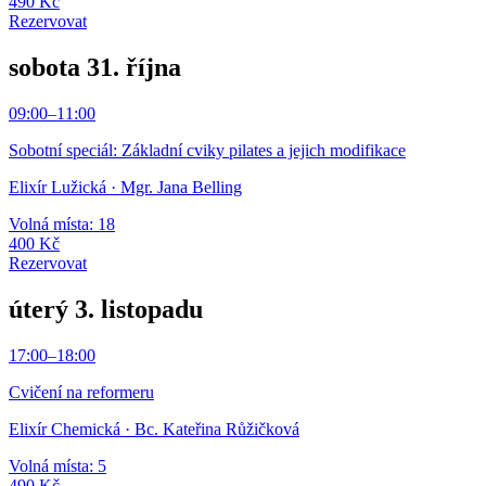
490 Kč
Rezervovat
sobota 31. října
09:00
–
11:00
Sobotní speciál: Základní cviky pilates a jejich modifikace
Elixír Lužická
· Mgr. Jana Belling
Volná místa: 18
400 Kč
Rezervovat
úterý 3. listopadu
17:00
–
18:00
Cvičení na reformeru
Elixír Chemická
· Bc. Kateřina Růžičková
Volná místa: 5
490 Kč