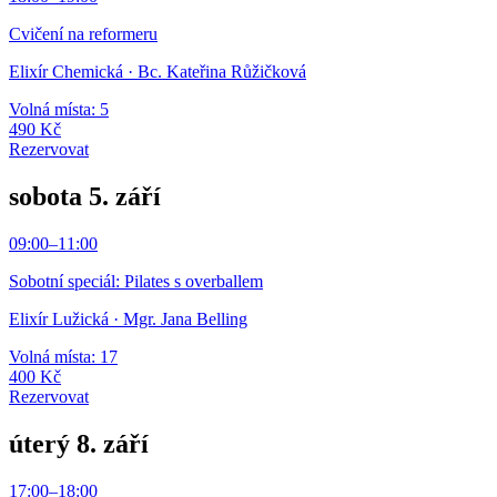
Cvičení na reformeru
Elixír Chemická
· Bc. Kateřina Růžičková
Volná místa: 5
490 Kč
Rezervovat
sobota 5. září
09:00
–
11:00
Sobotní speciál: Pilates s overballem
Elixír Lužická
· Mgr. Jana Belling
Volná místa: 17
400 Kč
Rezervovat
úterý 8. září
17:00
–
18:00