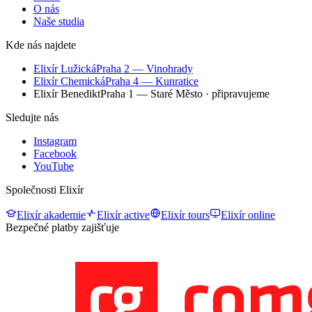
O nás
Naše studia
Kde nás najdete
Elixír Lužická
Praha 2 — Vinohrady
Elixír Chemická
Praha 4 — Kunratice
Elixír Benedikt
Praha 1 — Staré Město
· připravujeme
Sledujte nás
Instagram
Facebook
YouTube
Společnosti Elixír
Elixír akademie
Elixír active
Elixír tours
Elixír online
Bezpečné platby zajišťuje