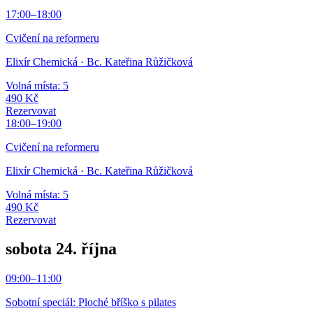
17:00
–
18:00
Cvičení na reformeru
Elixír Chemická
· Bc. Kateřina Růžičková
Volná místa: 5
490 Kč
Rezervovat
18:00
–
19:00
Cvičení na reformeru
Elixír Chemická
· Bc. Kateřina Růžičková
Volná místa: 5
490 Kč
Rezervovat
sobota 24. října
09:00
–
11:00
Sobotní speciál: Ploché bříško s pilates