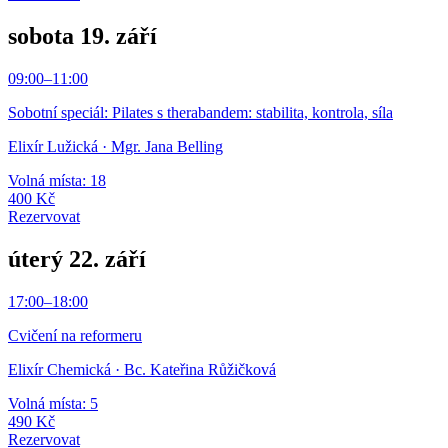
sobota 19. září
09:00
–
11:00
Sobotní speciál: Pilates s therabandem: stabilita, kontrola, síla
Elixír Lužická
· Mgr. Jana Belling
Volná místa: 18
400 Kč
Rezervovat
úterý 22. září
17:00
–
18:00
Cvičení na reformeru
Elixír Chemická
· Bc. Kateřina Růžičková
Volná místa: 5
490 Kč
Rezervovat