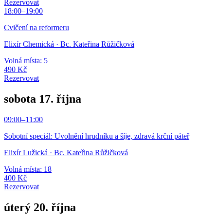
Rezervovat
18:00
–
19:00
Cvičení na reformeru
Elixír Chemická
· Bc. Kateřina Růžičková
Volná místa: 5
490 Kč
Rezervovat
sobota 17. října
09:00
–
11:00
Sobotní speciál: Uvolnění hrudníku a šíje, zdravá krční páteř
Elixír Lužická
· Bc. Kateřina Růžičková
Volná místa: 18
400 Kč
Rezervovat
úterý 20. října