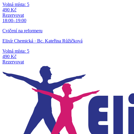
Volná místa: 5
490 Kč
Rezervovat
18:00
–
19:00
Cvičení na reformeru
Elixír Chemická
· Bc. Kateřina Růžičková
Volná místa: 5
490 Kč
Rezervovat