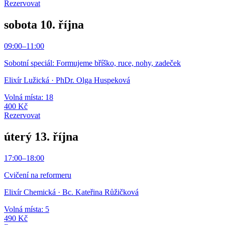
Rezervovat
sobota 10. října
09:00
–
11:00
Sobotní speciál: Formujeme bříško, ruce, nohy, zadeček
Elixír Lužická
· PhDr. Olga Huspeková
Volná místa: 18
400 Kč
Rezervovat
úterý 13. října
17:00
–
18:00
Cvičení na reformeru
Elixír Chemická
· Bc. Kateřina Růžičková
Volná místa: 5
490 Kč