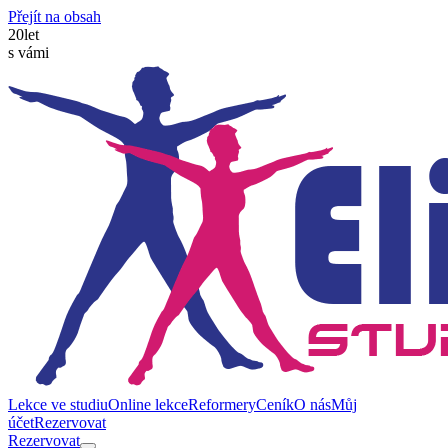
Přejít na obsah
20
let
s vámi
Lekce ve studiu
Online lekce
Reformery
Ceník
O nás
Můj
účet
Rezervovat
Rezervovat