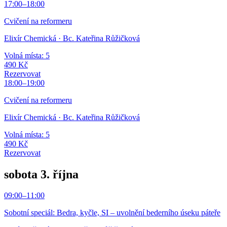
17:00
–
18:00
Cvičení na reformeru
Elixír Chemická
· Bc. Kateřina Růžičková
Volná místa: 5
490 Kč
Rezervovat
18:00
–
19:00
Cvičení na reformeru
Elixír Chemická
· Bc. Kateřina Růžičková
Volná místa: 5
490 Kč
Rezervovat
sobota 3. října
09:00
–
11:00
Sobotní speciál: Bedra, kyčle, SI – uvolnění bederního úseku páteře