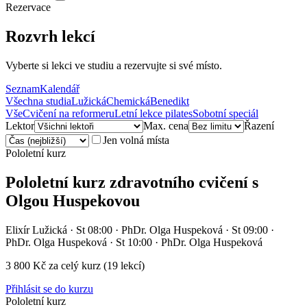
Rezervace
Rozvrh lekcí
Vyberte si lekci ve studiu a rezervujte si své místo.
Seznam
Kalendář
Všechna studia
Lužická
Chemická
Benedikt
Vše
Cvičení na reformeru
Letní lekce pilates
Sobotní speciál
Lektor
Max. cena
Řazení
Jen volná místa
Pololetní kurz
Pololetní kurz zdravotního cvičení s
Olgou Huspekovou
Elixír Lužická
· St 08:00 · PhDr. Olga Huspeková · St 09:00 ·
PhDr. Olga Huspeková · St 10:00 · PhDr. Olga Huspeková
3 800 Kč
za celý kurz
(
19
lekcí)
Přihlásit se do kurzu
Pololetní kurz