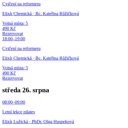
Cvičení na reformeru
Elixír Chemická
· Bc. Kateřina Růžičková
Volná místa: 5
490 Kč
Rezervovat
18:00
–
19:00
Cvičení na reformeru
Elixír Chemická
· Bc. Kateřina Růžičková
Volná místa: 5
490 Kč
Rezervovat
středa 26. srpna
08:00
–
09:00
Letní lekce pilates
Elixír Lužická
· PhDr. Olga Huspeková