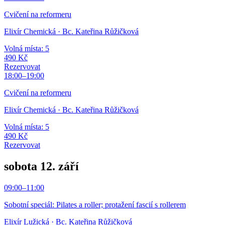
Cvičení na reformeru
Elixír Chemická
· Bc. Kateřina Růžičková
Volná místa: 5
490 Kč
Rezervovat
18:00
–
19:00
Cvičení na reformeru
Elixír Chemická
· Bc. Kateřina Růžičková
Volná místa: 5
490 Kč
Rezervovat
sobota 12. září
09:00
–
11:00
Sobotní speciál: Pilates a roller; protažení fascií s rollerem
Elixír Lužická
· Bc. Kateřina Růžičková