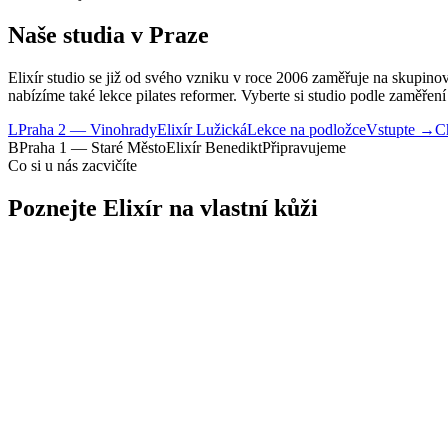
Naše studia v Praze
Elixír studio se již od svého vzniku v roce 2006 zaměřuje na skupinov
nabízíme také lekce pilates reformer. Vyberte si studio podle zaměření
L
Praha 2 — Vinohrady
Elixír Lužická
Lekce na podložce
Vstupte →
C
B
Praha 1 — Staré Město
Elixír Benedikt
Připravujeme
Co si u nás zacvičíte
Poznejte Elixír na vlastní kůži