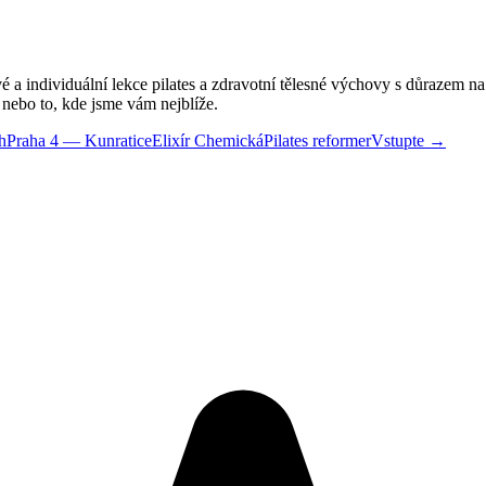
é a individuální lekce pilates a zdravotní tělesné výchovy s důrazem n
 nebo to, kde jsme vám nejblíže.
h
Praha 4 — Kunratice
Elixír Chemická
Pilates reformer
Vstupte →