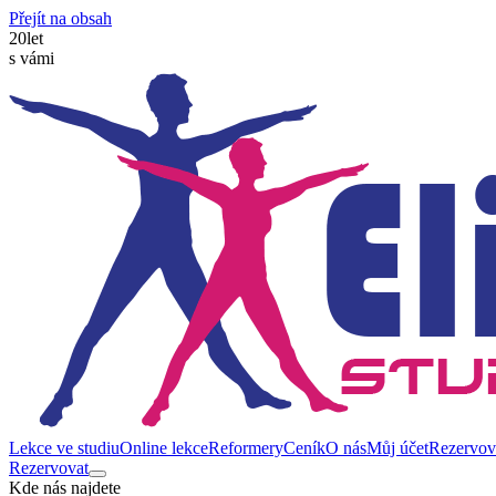
Přejít na obsah
20
let
s vámi
Lekce ve studiu
Online lekce
Reformery
Ceník
O nás
Můj účet
Rezervov
Rezervovat
Kde nás najdete