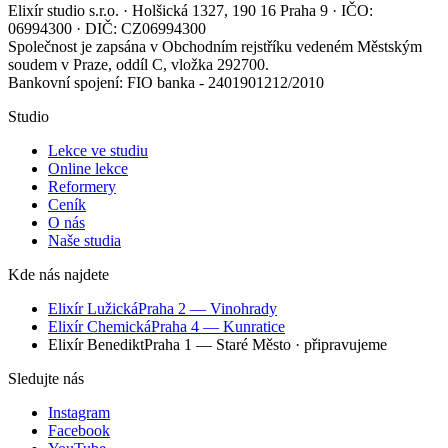
Elixír studio s.r.o. · Holšická 1327, 190 16 Praha 9 · IČO:
06994300 · DIČ: CZ06994300
Společnost je zapsána v Obchodním rejstříku vedeném Městským
soudem v Praze, oddíl C, vložka 292700.
Bankovní spojení: FIO banka - 2401901212/2010
Studio
Lekce ve studiu
Online lekce
Reformery
Ceník
O nás
Naše studia
Kde nás najdete
Elixír Lužická
Praha 2 — Vinohrady
Elixír Chemická
Praha 4 — Kunratice
Elixír Benedikt
Praha 1 — Staré Město
· připravujeme
Sledujte nás
Instagram
Facebook