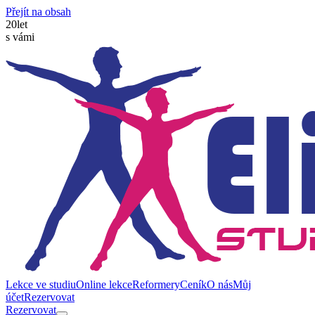
Přejít na obsah
20
let
s vámi
Lekce ve studiu
Online lekce
Reformery
Ceník
O nás
Můj
účet
Rezervovat
Rezervovat