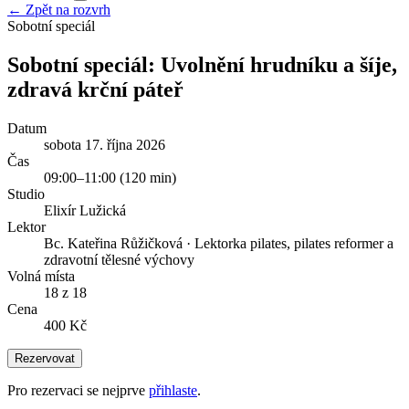
← Zpět na rozvrh
Sobotní speciál
Sobotní speciál: Uvolnění hrudníku a šíje,
zdravá krční páteř
Datum
sobota 17. října 2026
Čas
09:00
–
11:00
(
120
min)
Studio
Elixír Lužická
Lektor
Bc. Kateřina Růžičková
·
Lektorka pilates, pilates reformer a
zdravotní tělesné výchovy
Volná místa
18 z 18
Cena
400 Kč
Rezervovat
Pro rezervaci se nejprve
přihlaste
.