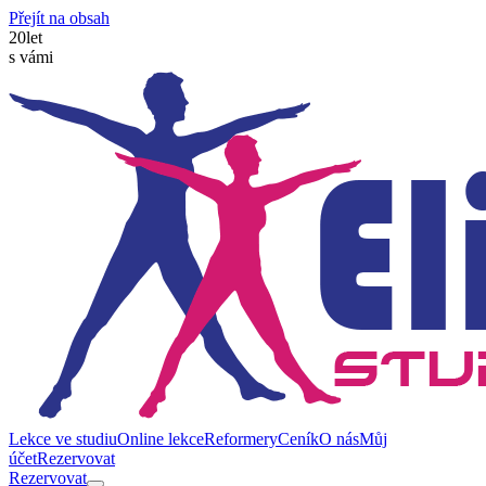
Přejít na obsah
20
let
s vámi
Lekce ve studiu
Online lekce
Reformery
Ceník
O nás
Můj
účet
Rezervovat
Rezervovat