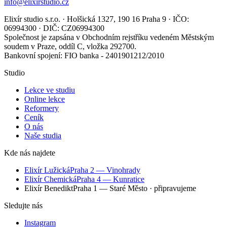
info@elixirstudio.cz
Elixír studio s.r.o. · Holšická 1327, 190 16 Praha 9 · IČO:
06994300 · DIČ: CZ06994300
Společnost je zapsána v Obchodním rejstříku vedeném Městským
soudem v Praze, oddíl C, vložka 292700.
Bankovní spojení: FIO banka - 2401901212/2010
Studio
Lekce ve studiu
Online lekce
Reformery
Ceník
O nás
Naše studia
Kde nás najdete
Elixír Lužická
Praha 2 — Vinohrady
Elixír Chemická
Praha 4 — Kunratice
Elixír Benedikt
Praha 1 — Staré Město
· připravujeme
Sledujte nás
Instagram