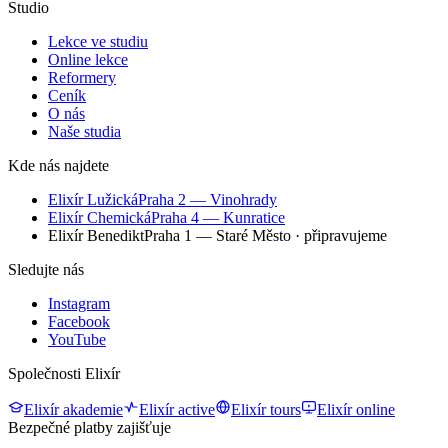
Studio
Lekce ve studiu
Online lekce
Reformery
Ceník
O nás
Naše studia
Kde nás najdete
Elixír Lužická
Praha 2 — Vinohrady
Elixír Chemická
Praha 4 — Kunratice
Elixír Benedikt
Praha 1 — Staré Město
· připravujeme
Sledujte nás
Instagram
Facebook
YouTube
Společnosti Elixír
Elixír akademie
Elixír active
Elixír tours
Elixír online
Bezpečné platby zajišťuje