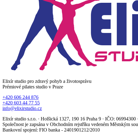
Elixír studio pro zdravý pohyb a životosprávu
Prémiové pilates studio v Praze
+420 606 244 876
+420 603 44 77 55
info@elixirstudio.cz
Elixír studio s.r.o. · Holšická 1327, 190 16 Praha 9 · IČO: 069943
Společnost je zapsána v Obchodním rejstříku vedeném Městským sou
Bankovní spojení: FIO banka - 2401901212/2010