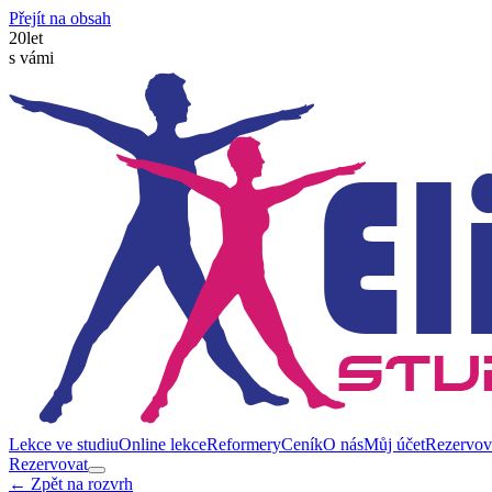
Přejít na obsah
20
let
s vámi
Lekce ve studiu
Online lekce
Reformery
Ceník
O nás
Můj účet
Rezervov
Rezervovat
← Zpět na rozvrh