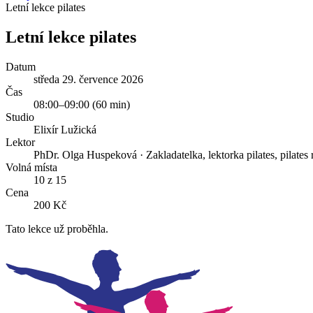
Letní lekce pilates
Letní lekce pilates
Datum
středa 29. července 2026
Čas
08:00
–
09:00
(
60
min)
Studio
Elixír Lužická
Lektor
PhDr. Olga Huspeková
·
Zakladatelka, lektorka pilates, pilate
Volná místa
10 z 15
Cena
200 Kč
Tato lekce už proběhla.