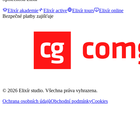
Elixír akademie
Elixír active
Elixír tours
Elixír online
Bezpečné platby zajišťuje
©
2026
Elixír studio
. Všechna práva vyhrazena.
Ochrana osobních údajů
Obchodní podmínky
Cookies