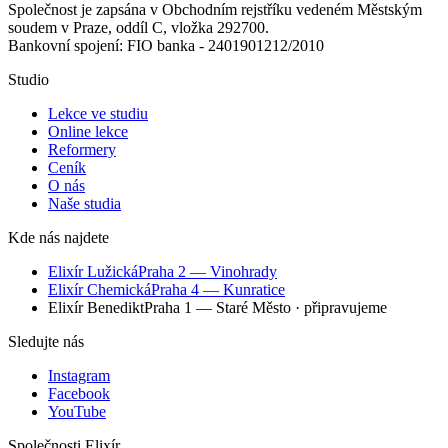
Společnost je zapsána v Obchodním rejstříku vedeném Městským
soudem v Praze, oddíl C, vložka 292700.
Bankovní spojení: FIO banka - 2401901212/2010
Studio
Lekce ve studiu
Online lekce
Reformery
Ceník
O nás
Naše studia
Kde nás najdete
Elixír Lužická
Praha 2 — Vinohrady
Elixír Chemická
Praha 4 — Kunratice
Elixír Benedikt
Praha 1 — Staré Město
· připravujeme
Sledujte nás
Instagram
Facebook
YouTube
Společnosti Elixír