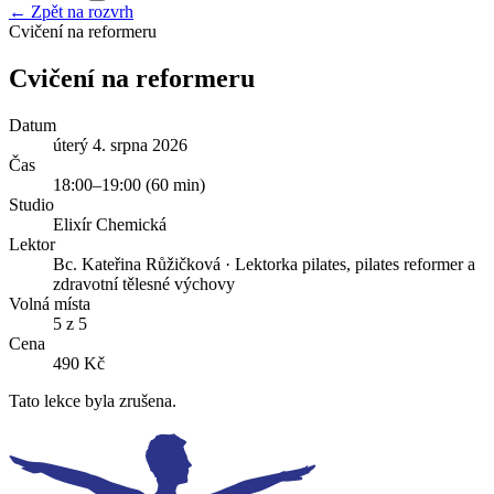
← Zpět na rozvrh
Cvičení na reformeru
Cvičení na reformeru
Datum
úterý 4. srpna 2026
Čas
18:00
–
19:00
(
60
min)
Studio
Elixír Chemická
Lektor
Bc. Kateřina Růžičková
·
Lektorka pilates, pilates reformer a
zdravotní tělesné výchovy
Volná místa
5 z 5
Cena
490 Kč
Tato lekce byla zrušena.