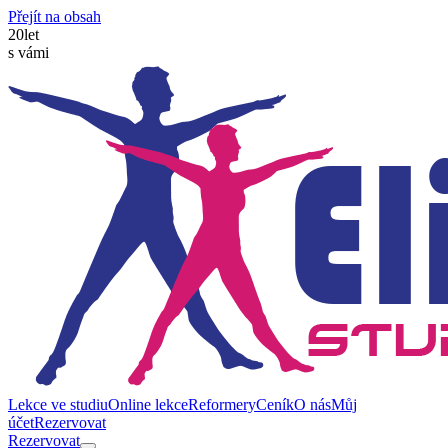
Přejít na obsah
20
let
s vámi
Lekce ve studiu
Online lekce
Reformery
Ceník
O nás
Můj
účet
Rezervovat
Rezervovat