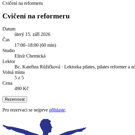
Cvičení na reformeru
Cvičení na reformeru
Datum
úterý 15. září 2026
Čas
17:00
–
18:00
(
60
min)
Studio
Elixír Chemická
Lektor
Bc. Kateřina Růžičková
·
Lektorka pilates, pilates reformer a 
Volná místa
5 z 5
Cena
490 Kč
Rezervovat
Pro rezervaci se nejprve
přihlaste
.