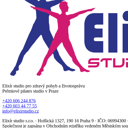
Elixír studio pro zdravý pohyb a životosprávu
Prémiové pilates studio v Praze
+420 606 244 876
+420 603 44 77 55
info@elixirstudio.cz
Elixír studio s.r.o. · Holšická 1327, 190 16 Praha 9 · IČO: 069943
Společnost je zapsána v Obchodním rejstříku vedeném Městským sou