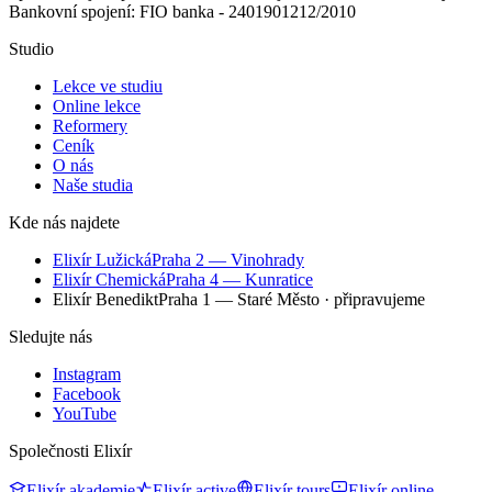
Bankovní spojení: FIO banka - 2401901212/2010
Studio
Lekce ve studiu
Online lekce
Reformery
Ceník
O nás
Naše studia
Kde nás najdete
Elixír Lužická
Praha 2 — Vinohrady
Elixír Chemická
Praha 4 — Kunratice
Elixír Benedikt
Praha 1 — Staré Město
· připravujeme
Sledujte nás
Instagram
Facebook
YouTube
Společnosti Elixír
Elixír akademie
Elixír active
Elixír tours
Elixír online