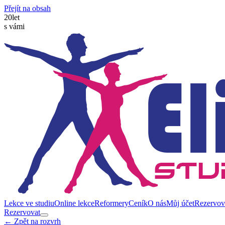
Přejít na obsah
20
let
s vámi
Lekce ve studiu
Online lekce
Reformery
Ceník
O nás
Můj účet
Rezervov
Rezervovat
← Zpět na rozvrh