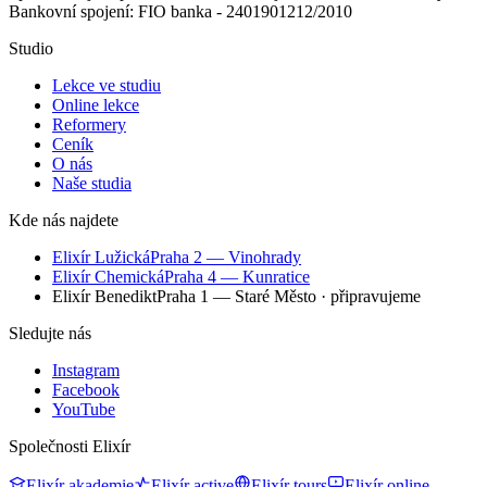
Bankovní spojení: FIO banka - 2401901212/2010
Studio
Lekce ve studiu
Online lekce
Reformery
Ceník
O nás
Naše studia
Kde nás najdete
Elixír Lužická
Praha 2 — Vinohrady
Elixír Chemická
Praha 4 — Kunratice
Elixír Benedikt
Praha 1 — Staré Město
· připravujeme
Sledujte nás
Instagram
Facebook
YouTube
Společnosti Elixír
Elixír akademie
Elixír active
Elixír tours
Elixír online