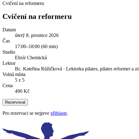
Cvičení na reformeru
Cvičení na reformeru
Datum
úterý 8. prosince 2026
Čas
17:00
–
18:00
(
60
min)
Studio
Elixír Chemická
Lektor
Bc. Kateřina Růžičková
·
Lektorka pilates, pilates reformer a 
Volná místa
5 z 5
Cena
490 Kč
Rezervovat
Pro rezervaci se nejprve
přihlaste
.