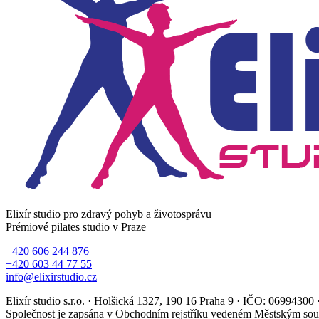
Elixír studio pro zdravý pohyb a životosprávu
Prémiové pilates studio v Praze
+420 606 244 876
+420 603 44 77 55
info@elixirstudio.cz
Elixír studio s.r.o. · Holšická 1327, 190 16 Praha 9 · IČO: 069943
Společnost je zapsána v Obchodním rejstříku vedeném Městským sou