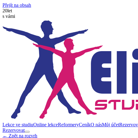
Přejít na obsah
20
let
s vámi
Lekce ve studiu
Online lekce
Reformery
Ceník
O nás
Můj účet
Rezervov
Rezervovat
← Zpět na rozvrh