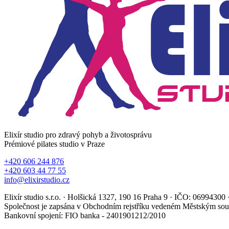
Elixír studio pro zdravý pohyb a životosprávu
Prémiové pilates studio v Praze
+420 606 244 876
+420 603 44 77 55
info@elixirstudio.cz
Elixír studio s.r.o. · Holšická 1327, 190 16 Praha 9 · IČO: 069943
Společnost je zapsána v Obchodním rejstříku vedeném Městským sou
Bankovní spojení: FIO banka - 2401901212/2010