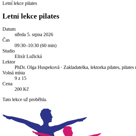
Letní lekce pilates
Letní lekce pilates
Datum
středa 5. srpna 2026
Čas
09:30
–
10:30
(
60
min)
Studio
Elixír Lužická
Lektor
PhDr. Olga Huspeková
·
Zakladatelka, lektorka pilates, pilate
Volná místa
9 z 15
Cena
200 Kč
Tato lekce už proběhla.