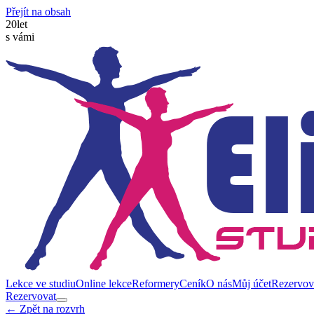
Přejít na obsah
20
let
s vámi
Lekce ve studiu
Online lekce
Reformery
Ceník
O nás
Můj účet
Rezervov
Rezervovat
← Zpět na rozvrh