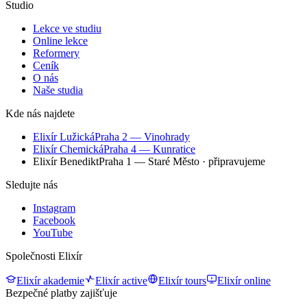
Studio
Lekce ve studiu
Online lekce
Reformery
Ceník
O nás
Naše studia
Kde nás najdete
Elixír Lužická
Praha 2 — Vinohrady
Elixír Chemická
Praha 4 — Kunratice
Elixír Benedikt
Praha 1 — Staré Město
· připravujeme
Sledujte nás
Instagram
Facebook
YouTube
Společnosti Elixír
Elixír akademie
Elixír active
Elixír tours
Elixír online
Bezpečné platby zajišťuje