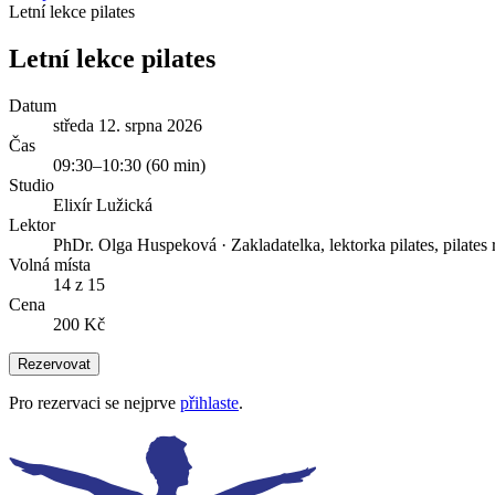
Letní lekce pilates
Letní lekce pilates
Datum
středa 12. srpna 2026
Čas
09:30
–
10:30
(
60
min)
Studio
Elixír Lužická
Lektor
PhDr. Olga Huspeková
·
Zakladatelka, lektorka pilates, pilate
Volná místa
14 z 15
Cena
200 Kč
Rezervovat
Pro rezervaci se nejprve
přihlaste
.