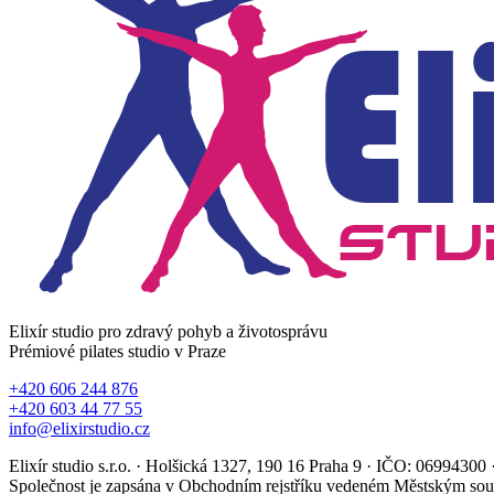
Elixír studio pro zdravý pohyb a životosprávu
Prémiové pilates studio v Praze
+420 606 244 876
+420 603 44 77 55
info@elixirstudio.cz
Elixír studio s.r.o. · Holšická 1327, 190 16 Praha 9 · IČO: 069943
Společnost je zapsána v Obchodním rejstříku vedeném Městským sou