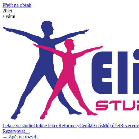
Přejít na obsah
20
let
s vámi
Lekce ve studiu
Online lekce
Reformery
Ceník
O nás
Můj účet
Rezervov
Rezervovat
← Zpět na rozvrh