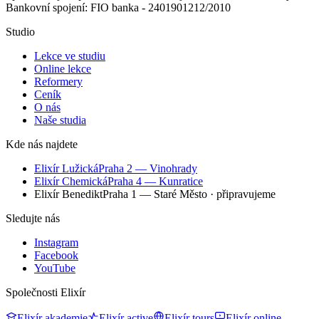
Bankovní spojení: FIO banka - 2401901212/2010
Studio
Lekce ve studiu
Online lekce
Reformery
Ceník
O nás
Naše studia
Kde nás najdete
Elixír Lužická
Praha 2 — Vinohrady
Elixír Chemická
Praha 4 — Kunratice
Elixír Benedikt
Praha 1 — Staré Město
· připravujeme
Sledujte nás
Instagram
Facebook
YouTube
Společnosti Elixír
Elixír akademie
Elixír active
Elixír tours
Elixír online