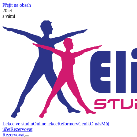
Přejít na obsah
20
let
s vámi
Lekce ve studiu
Online lekce
Reformery
Ceník
O nás
Můj
účet
Rezervovat
Rezervovat