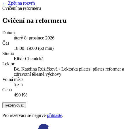
← Zpět na rozvrh
Cvičení na reformeru
Cvičení na reformeru
Datum
úterý 8. prosince 2026
Čas
18:00
–
19:00
(
60
min)
Studio
Elixír Chemická
Lektor
Bc. Kateřina Růžičková
·
Lektorka pilates, pilates reformer a
zdravotní tělesné výchovy
Volná místa
5 z 5
Cena
490 Kč
Rezervovat
Pro rezervaci se nejprve
přihlaste
.