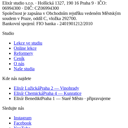
Elixír studio s.r.o. · Holšická 1327, 190 16 Praha 9 · IČO:
06994300 · DIČ: CZ06994300
Společnost je zapsána v Obchodním rejstříku vedeném Městským
soudem v Praze, oddíl C, vložka 292700.
Bankovní spojení: FIO banka - 2401901212/2010
Studio
Lekce ve studiu
Online lekce
Reformery
Ceník
O nás
Naše studia
Kde nás najdete
Elixír Lužická
Praha 2 — Vinohrady
Elixír Chemická
Praha 4 — Kunratice
Elixír Benedikt
Praha 1 — Staré Město
· připravujeme
Sledujte nás
Instagram
Facebook